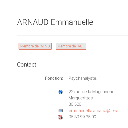
ARNAUD Emmanuelle
Membre de l’APVD
Membre de l’ACF
Contact
Fonction:
Psychanalyste.
22 rue de la Magnanerie
Marguerittes
30 320
emmanuelle.arnaud@free.fr
06 30 99 35 09